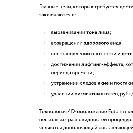
Главные цели, которых требуется дост
заключаются в:
выравнивании
тона
лица;
возвращении
здорового
вида;
восстановлении плотности и
отте
достижении
лифтинг
-эффекта, ко
периода времени;
устранении следов
акне
и постакн
удалении
пигментных
пятен, рубц
Технология 4D-омоложение Fotona вк
нескольких разновидностей процедур. 
являются дополняющей составляющей д