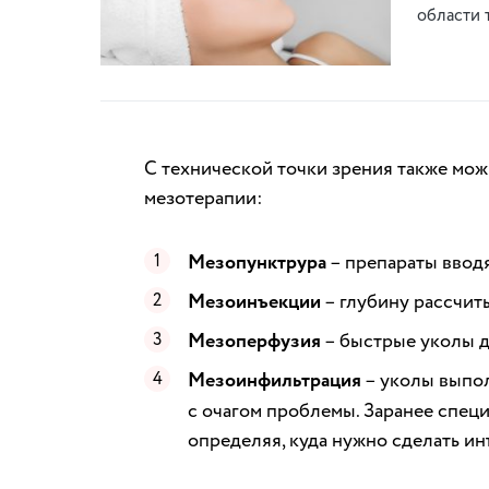
области 
С технической точки зрения также мо
мезотерапии:
Мезопунктрура
– препараты вводя
Мезоинъекции
– глубину рассчит
Мезоперфузия
– быстрые уколы до
Мезоинфильтрация
– уколы выпол
с очагом проблемы. Заранее специ
определяя, куда нужно сделать и