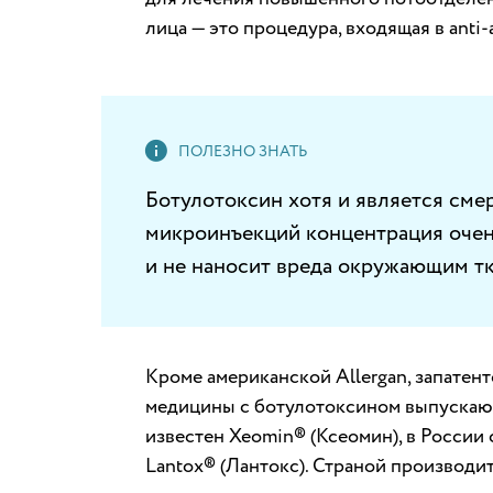
лица — это процедура, входящая в аnti-
Ботулотоксин хотя и является смер
микроинъекций концентрация очень
и не наносит вреда окружающим тк
Кроме американской Allergan, запатен
медицины с ботулотоксином выпускают
известен Xeomin® (Ксеомин), в России с
Lantox® (Лантокс). Страной производи