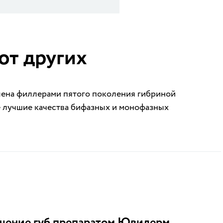
от других
лена филлерами пятого поколения гибриной
е лучшие качества бифазных и монофазных
чение губ препаратом Ювидерм