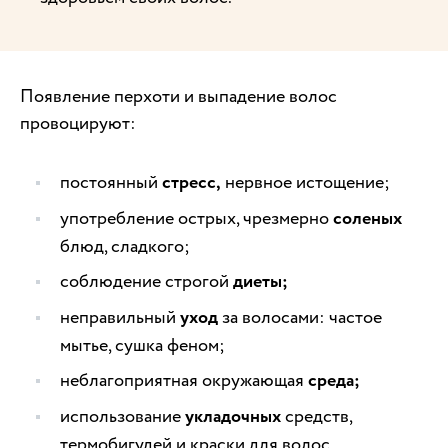
Появление перхоти и выпадение волос
провоцируют:
постоянный
стресс,
нервное истощение;
употребление острых, чрезмерно
соленых
блюд, сладкого;
соблюдение строгой
диеты;
неправильный
уход
за волосами: частое
мытье, сушка феном;
неблагоприятная окружающая
среда;
использование
укладочных
средств,
термобигудей и краски для волос,