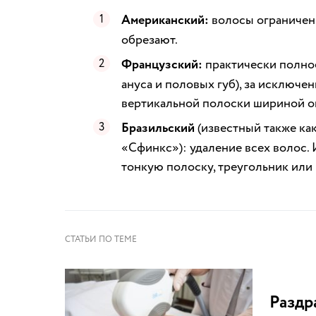
Американский:
волосы ограничены
обрезают.
Французский:
практически полное
ануса и половых губ), за исключе
вертикальной полоски шириной око
Бразильский
(известный также ка
«Сфинкс»): удаление всех волос.
тонкую полоску, треугольник или
Раздр