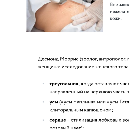
Вне зави
нежелате
кожи.
Десмонд Моррис (зоолог, антрополог, 
женщина: исследование женского тела»
треугольник,
когда оставляют час
направленный на верхнюю часть 
усы
(«усы Чаплина» или «усы Гитл
клиторальным капюшоном;
сердце
– стилизация лобковых вол
розовый цвет);