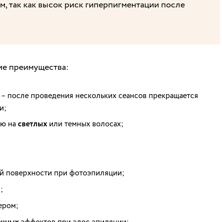
, так как высок риск гиперпигментации после
ие преимущества:
 – после проведения нескольких сеансов прекращается
и;
ию на
светлых
или темных волосах;
й поверхности при фотоэпиляции;
;
ером;
эффектов при элос эпиляции;