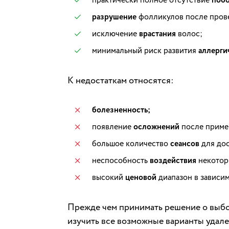
поб
разрушение
фолликулов после прове
исключение
врастания
волос;
минимальный риск развития
аллерги
К недостаткам относятся:
болезненность;
появление
осложнений
после приме
большое количество
сеансов
для дос
неспособность
воздействия
некотор
высокий
ценовой
диапазон в зависи
Прежде чем принимать решение о выбо
изучить все возможные варианты удале