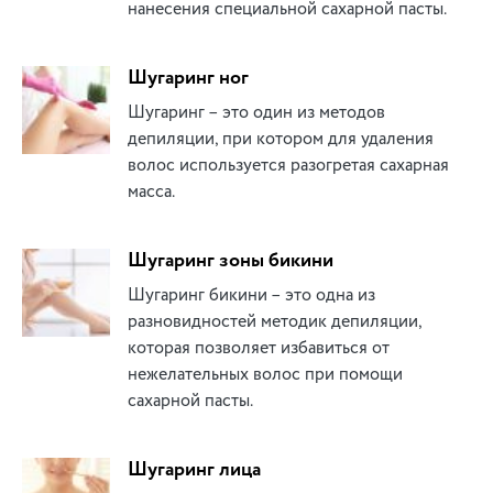
нанесения специальной сахарной пасты.
Шугаринг ног
Шугаринг – это один из методов
депиляции, при котором для удаления
волос используется разогретая сахарная
масса.
Шугаринг зоны бикини
Шугаринг бикини – это одна из
разновидностей методик депиляции,
которая позволяет избавиться от
нежелательных волос при помощи
сахарной пасты.
Шугаринг лица